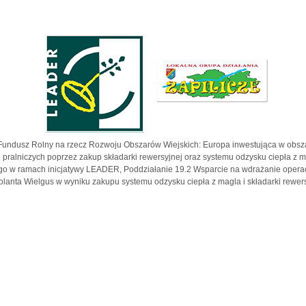
Fundusz Rolny na rzecz Rozwoju Obszarów Wiejskich: Europa inwestująca w obsza
 pralniczych poprzez zakup składarki rewersyjnej oraz systemu odzysku ciepła z 
go w ramach inicjatywy LEADER, Poddziałanie 19.2 Wsparcie na wdrażanie operacj
anta Wielgus w wyniku zakupu systemu odzysku ciepła z magla i składarki rewer