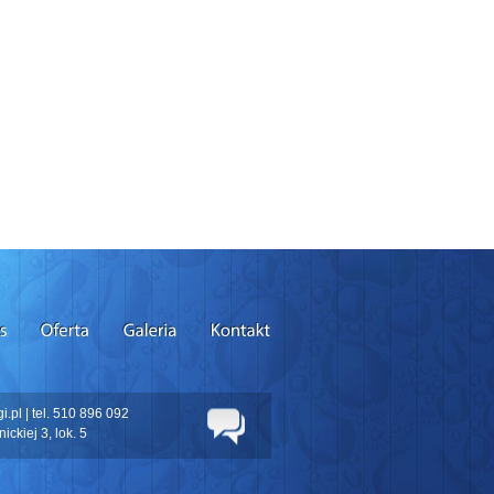
.pl | tel. 510 896 092
ickiej 3, lok. 5