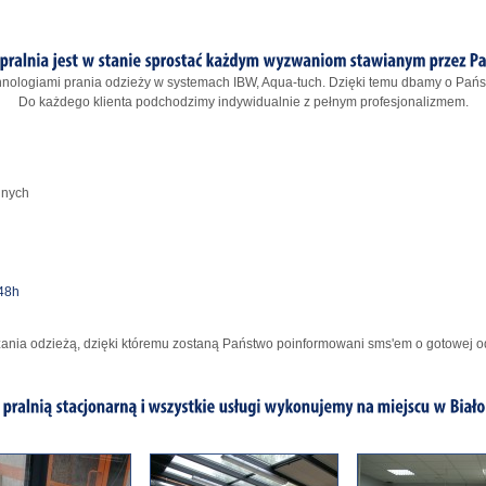
ologiami prania odzieży w systemach IBW, Aqua-tuch. Dzięki temu dbamy o Pańs
Do każdego klienta podchodzimy indywidualnie z pełnym profesjonalizmem.
jnych
48h
zania odzieżą, dzięki któremu zostaną Państwo poinformowani sms'em o gotowej odz