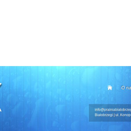
info@pralniabialobrzegi
Białobrzegi | ul. Konopn